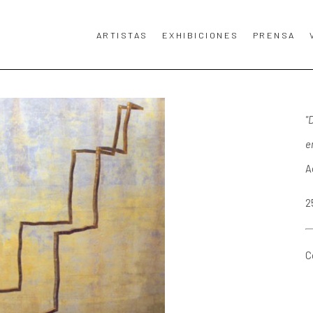
ARTISTAS
EXHIBICIONES
PRENSA
TA, TÍTULO DE LA OBRA DE ARTE O EXPOSICIÓN.
"
e
A
2
C