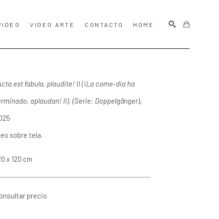
VIDEO
VIDEO ARTE
CONTACTO
HOME
BUSCAR
Acta est fabula, plaudite! II (¡La come-dia ha 
erminado, aplaudan! II). (Serie: Doppelgänger)
, 
025
leo sobre tela.
20 x 120 cm
onsultar precio