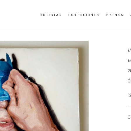
ARTISTAS
EXHIBICIONES
PRENSA
TA, TÍTULO DE LA OBRA DE ARTE O EXPOSICIÓN.
¡
t
2
Ó
1
C