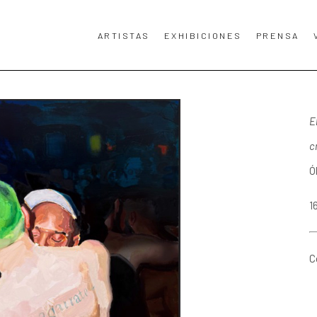
ARTISTAS
EXHIBICIONES
PRENSA
TA, TÍTULO DE LA OBRA DE ARTE O EXPOSICIÓN.
E
c
Ó
1
C