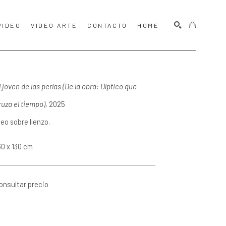
VIDEO
VIDEO ARTE
CONTACTO
HOME
BUSCAR
l joven de las perlas (De la obra: Díptico que 
ruza el tiempo)
, 2025
leo sobre lienzo.
60 x 130 cm
onsultar precio