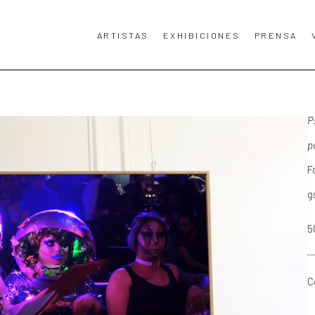
ARTISTAS
EXHIBICIONES
PRENSA
TA, TÍTULO DE LA OBRA DE ARTE O EXPOSICIÓN.
P
p
F
g
5
C