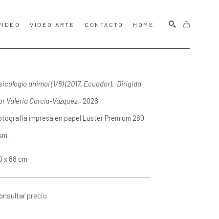
VIDEO
VIDEO ARTE
CONTACTO
HOME
BUSCAR
sicología animal (1/6) (2017, Ecuador).  Dirigida 
or Valeria García-Vázquez.
, 2026
otografía impresa en papel Luster Premium 260 
sm.
0 x 88 cm
onsultar precio