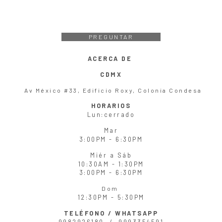
PREGUNTAR
ACERCA DE
CDMX
Av México #33, Edificio Roxy, Colonia Condesa
HORARIOS
Lun
:cerrado
Mar
3:00PM - 6:30PM
Miér
a
Sáb
10:30AM - 1:30PM
3:00PM - 6:30PM
Dom
12:30PM - 5:30PM
TELÉFONO / WHATSAPP
9982926180 /
9993354591