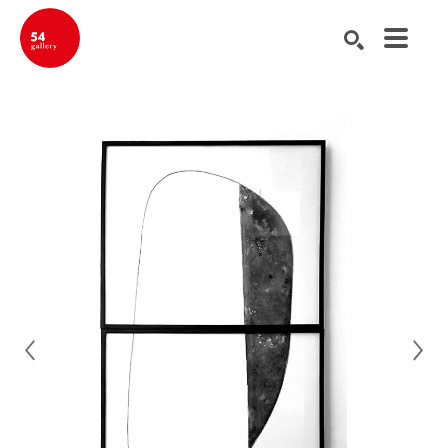
Buscar por palabra clave, nombre del artista, título de la obra de ar
BUSCAR