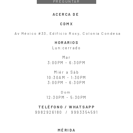
PREGUNTAR
ACERCA DE
CDMX
Av México #33, Edificio Roxy, Colonia Condesa
HORARIOS
Lun
:cerrado
Mar
3:00PM - 6:30PM
Miér
a
Sáb
10:30AM - 1:30PM
3:00PM - 6:30PM
Dom
12:30PM - 5:30PM
TELÉFONO / WHATSAPP
9982926180 /
9993354591
MÉRIDA