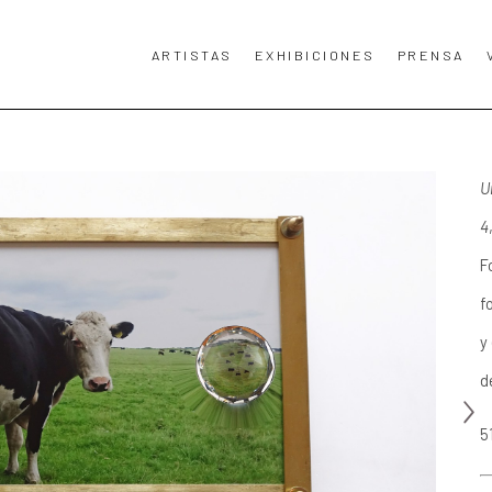
ARTISTAS
EXHIBICIONES
PRENSA
TA, TÍTULO DE LA OBRA DE ARTE O EXPOSICIÓN.
U
4
F
f
y
d
5