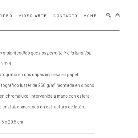
VIDEO
VIDEO ARTE
CONTACTO
HOME
BUSCAR
n malentendido que nos permite ir a la luna Vol. 
, 2026
otografía en dos capas impresa en papel 
otográfico luster de 260 g/m² montada en dibond 
 en chromaluxe, intervenida a mano con esfera 
e cristal, enmarcada en estructura de latón.
1.5 x 29.5 cm