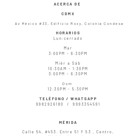
ACERCA DE
CDMX
Av México #33, Edificio Roxy, Colonia Condesa
HORARIOS
Lun
:cerrado
Mar
3:00PM - 6:30PM
Miér
a
Sáb
10:30AM - 1:30PM
3:00PM - 6:30PM
Dom
12:30PM - 5:30PM
TELÉFONO / WHATSAPP
9982926180 /
9993354591
MÉRIDA
Calle 54, #453. Entre 51 Y 53 , Centro,