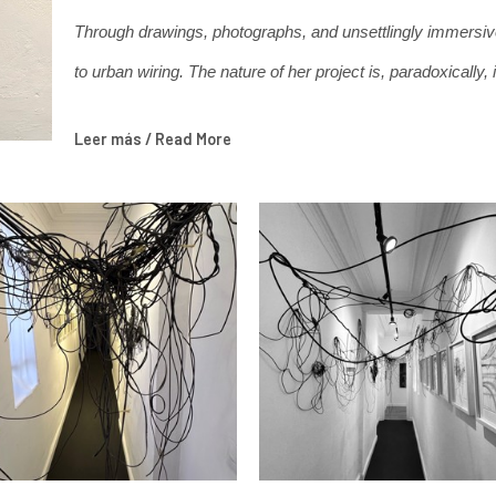
Through drawings, photographs, and unsettlingly immersive 
to urban wiring. The nature of her project is, paradoxically, 
attention to oneself. By exploring the remnants of our soci
Leer más / Read More
Atenas reflects on interiority. Despite focusing on an exte
feels strangely intimate.
https://54gallery.com.mx/cv-atenas-orozco