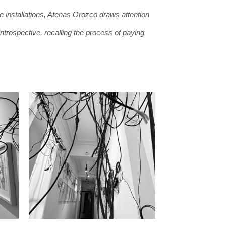
installations, Atenas Orozco draws attention 
introspective, recalling the process of paying 
al existence, of our organizational mechanisms, 
rnal and communal object of study, her work 